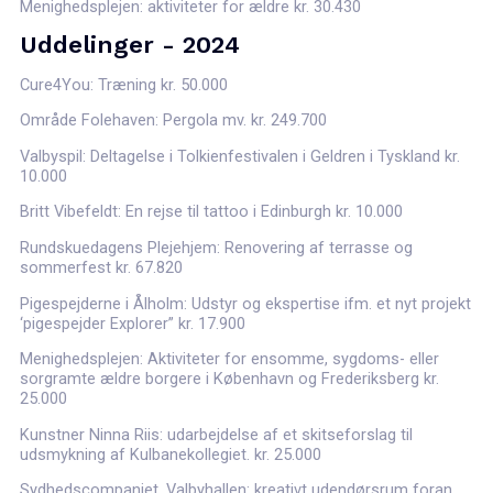
Menighedsplejen: aktiviteter for ældre kr. 30.430
Uddelinger - 2024
Cure4You: Træning kr. 50.000
Område Folehaven: Pergola mv. kr. 249.700
Valbyspil: Deltagelse i Tolkienfestivalen i Geldren i Tyskland kr.
10.000
Britt Vibefeldt: En rejse til tattoo i Edinburgh kr. 10.000
Rundskuedagens Plejehjem: Renovering af terrasse og
sommerfest kr. 67.820
Pigespejderne i Ålholm: Udstyr og ekspertise ifm. et nyt projekt
‘pigespejder Explorer” kr. 17.900
Menighedsplejen: Aktiviteter for ensomme, sygdoms- eller
sorgramte ældre borgere i København og Frederiksberg kr.
25.000
Kunstner Ninna Riis: udarbejdelse af et skitseforslag til
udsmykning af Kulbanekollegiet. kr. 25.000
Sydhedscompaniet, Valbyhallen: kreativt udendørsrum foran