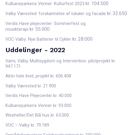
kr.
104.500
Kulbaneparkens Venner: Kulturfest 2023
kr.
32.650
Valby Værested: forskønnelse af lokaler og facade
Verdis Have plejecenter: Sommerfest og
kr.
55.000
musikterapi
kr.
28.000
VOC-Valby: Nye Batterier til Cykler
Uddelinger - 2022
Vami, Valby, Multisygdom og Intervention. pilotprojekt kr.
947.171
Aktiv hele livet, projekt kr. 606.408
Valby Værested kr. 21.900
Verdis Have Plejecenter kr. 40.000
Kulbaneparkens Venner kr. 93.000
Weshelter/Det Blå hus kr. 65.000
VOC – Valby kr. 79.189
Områdefornyelsen Folehavekvarteret kr. 250.000