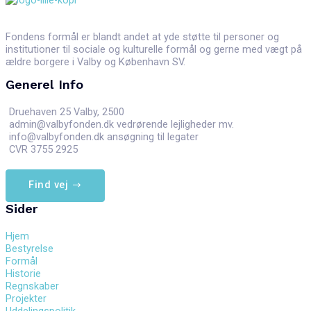
Fondens formål er blandt andet at yde støtte til personer og
institutioner til sociale og kulturelle formål og gerne med vægt på
ældre borgere i Valby og København SV.
Generel Info
Druehaven 25 Valby, 2500
admin@valbyfonden.dk vedrørende lejligheder mv.
info@valbyfonden.dk ansøgning til legater
CVR 3755 2925
Find vej
Sider
Hjem
Bestyrelse
Formål
Historie
Regnskaber
Projekter
Uddelingspolitik